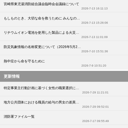
宮崎県東児湯消防組合議会臨時会会議録について
2026-7-13 16:11:13
もしものとき、大切な命を救うために みんなのための心肺蘇生法とAEDの使い方
2026-7-13 15:26:06
リチウムイオン電池を使用した製品による火災に注意しましょう
2026-7-13 11:01:09
防災気象情報の名称変更について（2026年5月29日運用開始）
2026-7-10 15:51:36
熱中症から命を守るために
2026-7-9 10:51:20
更新情報
特定事業主行動計画に基づく女性の職業選択に資する情報の公表 R8.7
2026-7-29 11:21:01
地方公共団体における職員の給与の男女の差異の情報公表
2026-7-29 09:52:01
消防署ファイル一覧
2026-7-17 09:55:49